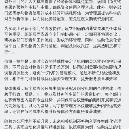
财务部门的介入为机制提供了经济保障和规范监督。该部门负责物
资采购预算的审核与审批，确保资金使用合理合规。此外，财务部
门还需参与物资使用的成本核算和损耗评估，为管理层提供科学的
财务分析依据，从而优化资源配置，避免过度采购或资源闲置。
为实现上述多个部门的高效协作，建立明确的沟通渠道和责任体系
至关重要。组织层面应设立专门的协调小组，定期召开协调会议，
明确各部门职责和工作流程，形成闭环管理。同时，借助信息化管
理平台，实现物资的实时登记、调配及回收跟踪，提高透明度和可
控性。
值得一提的是，临时会议的特殊性决定了机制的灵活性必须得到保
障。不同会议对物资的需求千差万别，协同机制需要根据实际情况
调整资源配比，避免“一刀切”的管理模式。通过不断总结经验和反
馈，相关部门能够持续优化物资管理方案，提升服务质量和效率。
整体来看，写字楼办公环境中物资分配及回收机制的合理构建，依
赖于行政、后勤、IT、物业及财务等多部门的紧密协作。每个部门
在职责范围内发挥专业优势，共同保障会议活动的顺利开展和资源
的高效运用。以此为基础，写字楼管理方不仅能够提升内部运营效
率，还能在节约成本和提升服务体验方面取得显著成效。
随着办公环境的不断升级，未来相关机制还将融入更多智能化管理
工具，实现自动化调度与精准监控。以该项目为例，借助先进的物