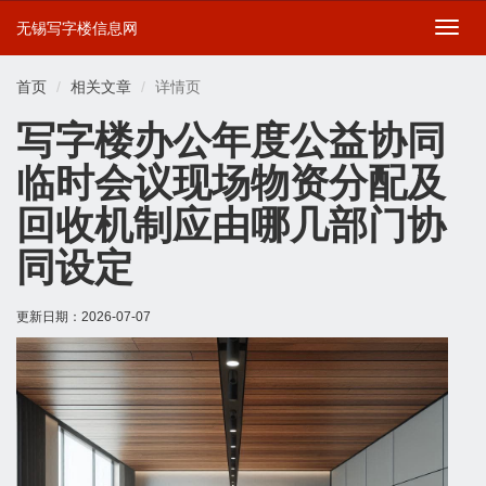
无锡写字楼信息网
切
换
导
首页
相关文章
详情页
航
写字楼办公年度公益协同
临时会议现场物资分配及
回收机制应由哪几部门协
同设定
更新日期：
2026-07-07