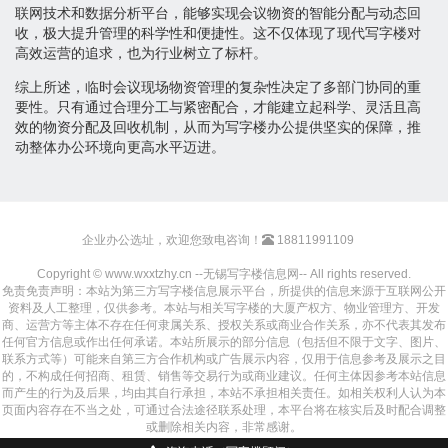
联网技术和数据分析平台，能够实现会议物资的智能分配与动态回
收，极大提升管理的科学性和便捷性。这不仅体现了现代写字楼对
高效运营的追求，也为行业树立了标杆。
综上所述，临时会议现场物资管理的复杂性决定了多部门协同的重
要性。只有通过合理分工与紧密配合，才能建立起科学、灵活且高
效的物资分配及回收机制，从而为写字楼办公提供坚实的保障，推
动整体办公环境向更高水平迈进。
企业办公选址，欢迎您致电咨询！
18811991109
Copyright © www.wxxtzhy.cn --无锡写字楼信息网-- All rights reserved.
免责免责声明：本站为第三方写字楼信息展示平台，所提供的信息来源于互联网公开
资料及人工整理，仅供参考。本站与相关写字楼的大厦产权方、物业管理方、开发
商、运营方等主体不存在任何隶属关系、授权关系或商业合作关系，亦不代表其发布
任何官方信息或作出任何承诺。本站所展示的部分信息（包括但不限于文字、图片、
联系方式等）可能来自第三方合作机构或广告展示内容，仅用于信息参考及展示之目
的，不构成任何招商、租赁、销售等交易行为或商业建议。任何主体因参考本站信息
而产生的行为及后果，均由其自行承担，本站不承担相关责任。如相关权利人认为本
页面内容存在不当之处，可通过合法途径联系处理，本平台将在核实后及时配合调整
或删除相关内容，非常感谢。