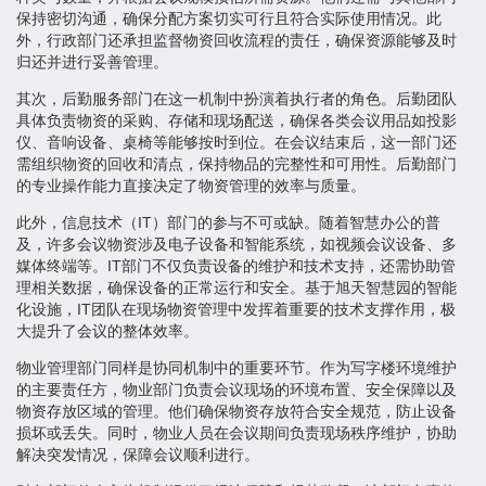
保持密切沟通，确保分配方案切实可行且符合实际使用情况。此
外，行政部门还承担监督物资回收流程的责任，确保资源能够及时
归还并进行妥善管理。
其次，后勤服务部门在这一机制中扮演着执行者的角色。后勤团队
具体负责物资的采购、存储和现场配送，确保各类会议用品如投影
仪、音响设备、桌椅等能够按时到位。在会议结束后，这一部门还
需组织物资的回收和清点，保持物品的完整性和可用性。后勤部门
的专业操作能力直接决定了物资管理的效率与质量。
此外，信息技术（IT）部门的参与不可或缺。随着智慧办公的普
及，许多会议物资涉及电子设备和智能系统，如视频会议设备、多
媒体终端等。IT部门不仅负责设备的维护和技术支持，还需协助管
理相关数据，确保设备的正常运行和安全。基于旭天智慧园的智能
化设施，IT团队在现场物资管理中发挥着重要的技术支撑作用，极
大提升了会议的整体效率。
物业管理部门同样是协同机制中的重要环节。作为写字楼环境维护
的主要责任方，物业部门负责会议现场的环境布置、安全保障以及
物资存放区域的管理。他们确保物资存放符合安全规范，防止设备
损坏或丢失。同时，物业人员在会议期间负责现场秩序维护，协助
解决突发情况，保障会议顺利进行。