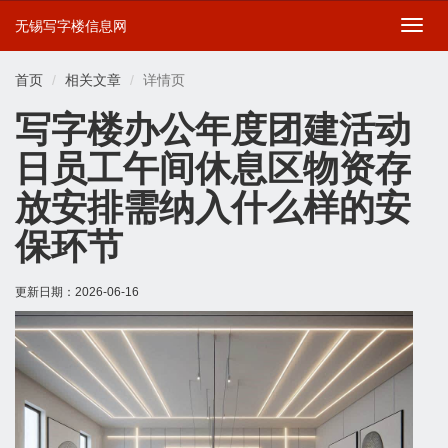
无锡写字楼信息网
切
换
导
首页
相关文章
详情页
航
写字楼办公年度团建活动
日员工午间休息区物资存
放安排需纳入什么样的安
保环节
更新日期：
2026-06-16