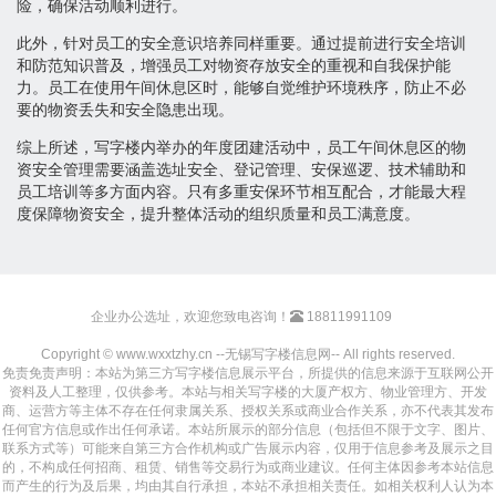
险，确保活动顺利进行。
此外，针对员工的安全意识培养同样重要。通过提前进行安全培训
和防范知识普及，增强员工对物资存放安全的重视和自我保护能
力。员工在使用午间休息区时，能够自觉维护环境秩序，防止不必
要的物资丢失和安全隐患出现。
综上所述，写字楼内举办的年度团建活动中，员工午间休息区的物
资安全管理需要涵盖选址安全、登记管理、安保巡逻、技术辅助和
员工培训等多方面内容。只有多重安保环节相互配合，才能最大程
度保障物资安全，提升整体活动的组织质量和员工满意度。
企业办公选址，欢迎您致电咨询！
18811991109
Copyright © www.wxxtzhy.cn --无锡写字楼信息网-- All rights reserved.
免责免责声明：本站为第三方写字楼信息展示平台，所提供的信息来源于互联网公开
资料及人工整理，仅供参考。本站与相关写字楼的大厦产权方、物业管理方、开发
商、运营方等主体不存在任何隶属关系、授权关系或商业合作关系，亦不代表其发布
任何官方信息或作出任何承诺。本站所展示的部分信息（包括但不限于文字、图片、
联系方式等）可能来自第三方合作机构或广告展示内容，仅用于信息参考及展示之目
的，不构成任何招商、租赁、销售等交易行为或商业建议。任何主体因参考本站信息
而产生的行为及后果，均由其自行承担，本站不承担相关责任。如相关权利人认为本