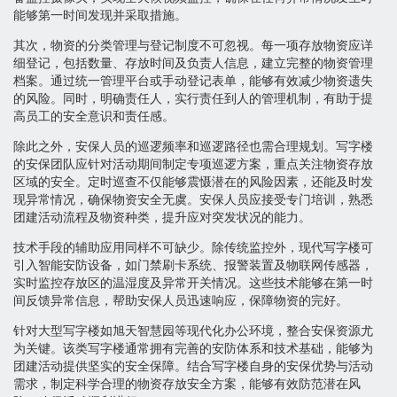
能够第一时间发现并采取措施。
其次，物资的分类管理与登记制度不可忽视。每一项存放物资应详
细登记，包括数量、存放时间及负责人信息，建立完整的物资管理
档案。通过统一管理平台或手动登记表单，能够有效减少物资遗失
的风险。同时，明确责任人，实行责任到人的管理机制，有助于提
高员工的安全意识和责任感。
除此之外，安保人员的巡逻频率和巡逻路径也需合理规划。写字楼
的安保团队应针对活动期间制定专项巡逻方案，重点关注物资存放
区域的安全。定时巡查不仅能够震慑潜在的风险因素，还能及时发
现异常情况，确保物资安全无虞。安保人员应接受专门培训，熟悉
团建活动流程及物资种类，提升应对突发状况的能力。
技术手段的辅助应用同样不可缺少。除传统监控外，现代写字楼可
引入智能安防设备，如门禁刷卡系统、报警装置及物联网传感器，
实时监控存放区的温湿度及异常开关情况。这些技术能够在第一时
间反馈异常信息，帮助安保人员迅速响应，保障物资的完好。
针对大型写字楼如旭天智慧园等现代化办公环境，整合安保资源尤
为关键。该类写字楼通常拥有完善的安防体系和技术基础，能够为
团建活动提供坚实的安全保障。结合写字楼自身的安保优势与活动
需求，制定科学合理的物资存放安全方案，能够有效防范潜在风